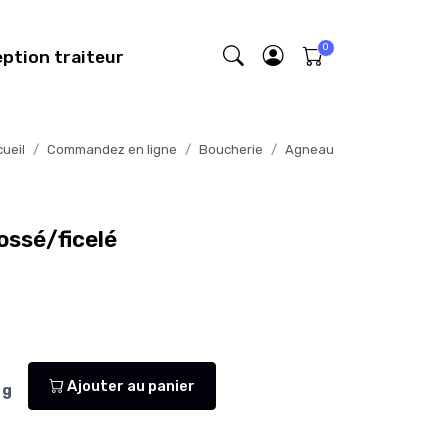
eption traiteur
ueil
Commandez en ligne
Boucherie
Agneau
ossé/ficelé
Ajouter au panier
g