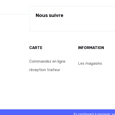
Nous suivre
CARTE
INFORMATION
Commandez en ligne
Les magasins
réception traiteur
© 2026 - Logiciel
SaasFood - Logiciel de gestion de 
En continuant à naviguer, v