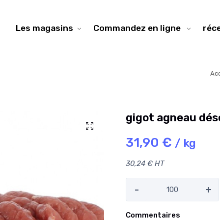
Les magasins
Commandez en ligne
réc
Acc
gigot agneau dés
31,90 €
/ kg
30,24 € HT
-
+
Commentaires