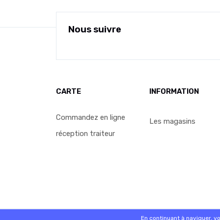
Nous suivre
CARTE
INFORMATION
Commandez en ligne
Les magasins
réception traiteur
© 2026 - Logiciel
SaasFood - Logiciel de gestion de 
En continuant à naviguer, v