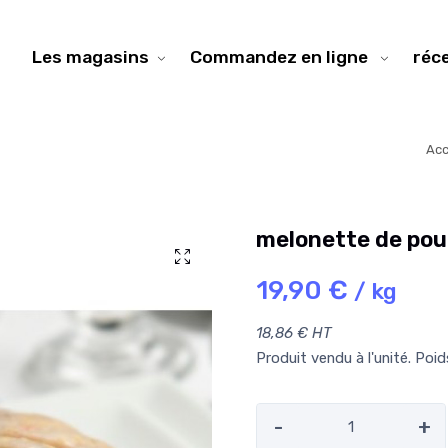
Les magasins
Commandez en ligne
réc
Acc
melonette de pou
19,90 €
/ kg
18,86 € HT
Produit vendu à l'unité. Poi
-
+