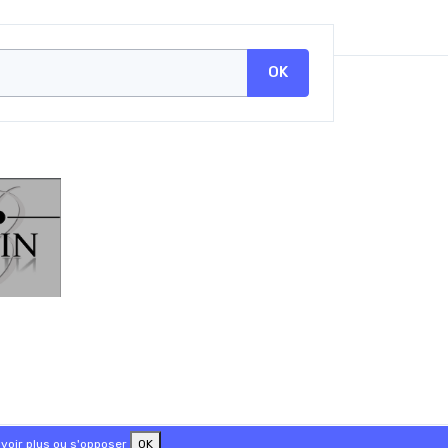
OK
voir plus ou s'opposer
OK