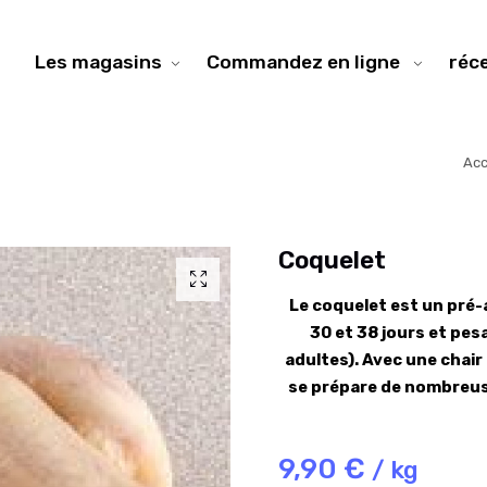
Les magasins
Commandez en ligne
réc
Acc
Coquelet
Le coquelet est un pré-a
30 et 38 jours et pe
adultes). Avec une chair t
se prépare de nombreuses
9,90 €
/ kg