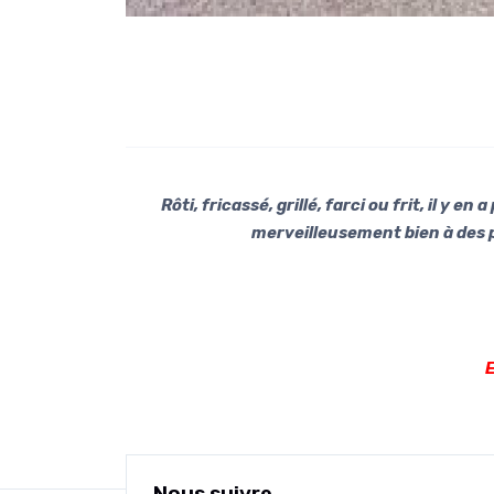
Rôti, fricassé, grillé, farci ou frit, il y
merveilleusement bien à des 
E