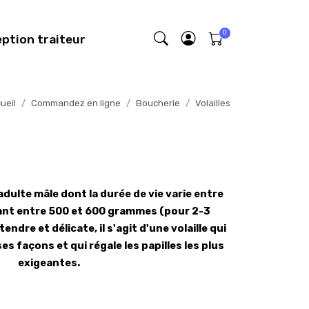
eption traiteur
ueil
Commandez en ligne
Boucherie
Volailles
dulte mâle dont la durée de vie varie entre
sant entre 500 et 600 grammes (pour 2-3
endre et délicate, il s'agit d'une volaille qui
 façons et qui régale les papilles les plus
exigeantes.