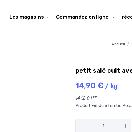
Les magasins
Commandez en ligne
réc
Accueil
petit salé cuit av
14,90 €
/ kg
14,12 € HT
Produit vendu à l'unité. Poi
-
+