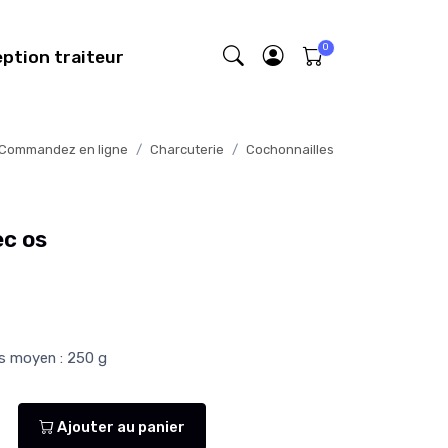
eption traiteur
Commandez en ligne
Charcuterie
Cochonnailles
ec os
ds moyen : 250 g
Ajouter au panier