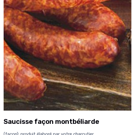
Saucisse façon montbéliarde
(façon): produit élaboré par votre charcutier.