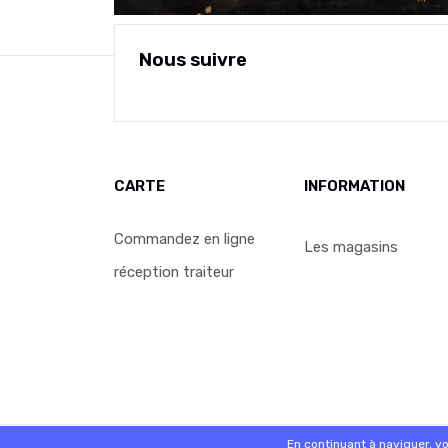
Nous suivre
CARTE
INFORMATION
Commandez en ligne
Les magasins
réception traiteur
© 2026 - Logiciel
SaasFood - Logiciel de gestion de 
En continuant à naviguer, v