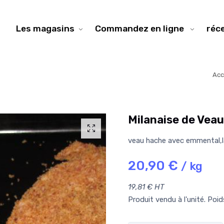
Les magasins
Commandez en ligne
réc
Acc
Milanaise de Veau
veau hache avec emmental,la
20,90 €
/ kg
19,81 € HT
Produit vendu à l'unité. Poi