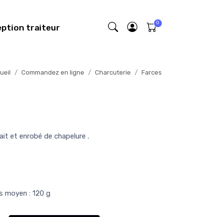
eption traiteur
ueil
Commandez en ligne
Charcuterie
Farces
it et enrobé de chapelure .
ds moyen : 120 g