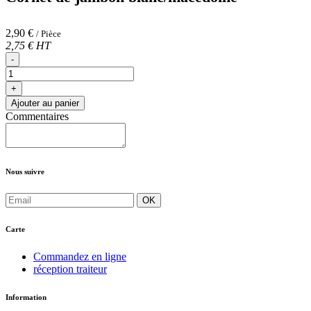
2,90 €
/ Pièce
2,75 € HT
-
+
Ajouter au panier
Commentaires
Nous suivre
OK
Carte
Commandez en ligne
réception traiteur
Information