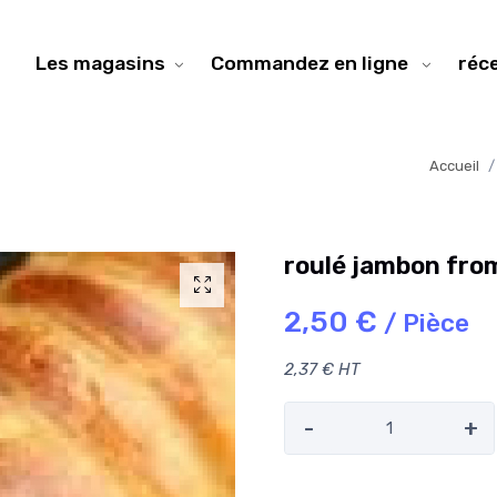
Les magasins
Commandez en ligne
réc
Accueil
roulé jambon fro
2,50 €
/ Pièce
2,37 € HT
-
+