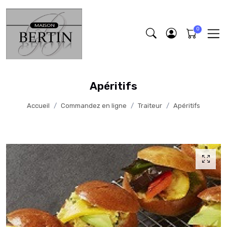
Apéritifs
Accueil
Commandez en ligne
Traiteur
Apéritifs