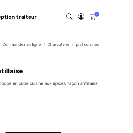
eption traiteur
Commandez en ligne
Charcuterie
plat cuisinés
tillaise
oupé en cube cuisiné aux épices façon antillaise