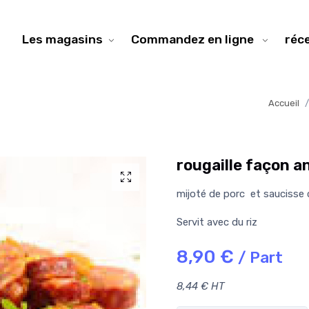
Les magasins
Commandez en ligne
réc
Accueil
rougaille façon an
mijoté de porc et saucisse c
Servit avec du riz
8,90 €
/ Part
8,44 € HT