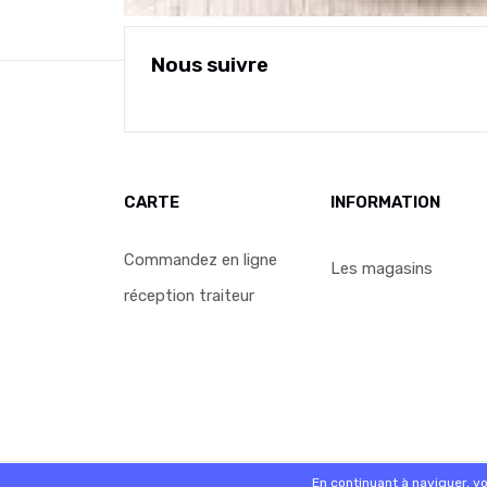
Nous suivre
CARTE
INFORMATION
Commandez en ligne
Les magasins
réception traiteur
© 2026 - Logiciel
SaasFood - Logiciel de gestion de 
En continuant à naviguer, v