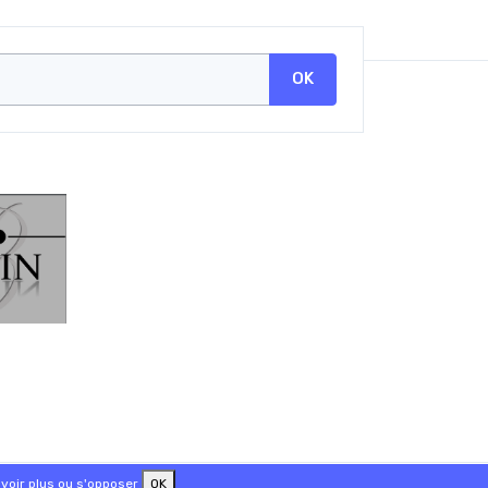
OK
voir plus ou s'opposer
OK