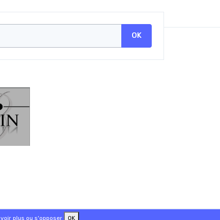
OK
voir plus ou s'opposer
OK