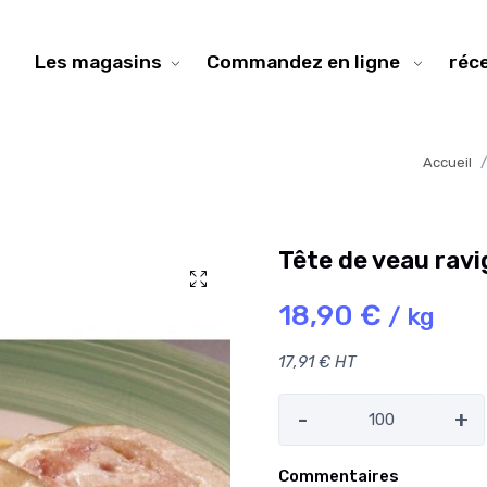
Les magasins
Commandez en ligne
réc
Accueil
Tête de veau ravi
18,90 €
/ kg
17,91 € HT
-
+
Commentaires