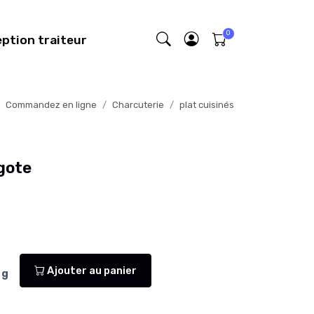
eption traiteur
Commandez en ligne
Charcuterie
plat cuisinés
gote
Ajouter au panier
g