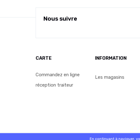
Nous suivre
CARTE
INFORMATION
Commandez en ligne
Les magasins
réception traiteur
© 2026 - Logiciel
SaasFood - Logiciel de gestion de 
En continuant à naviguer, v