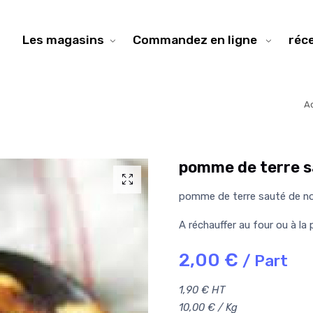
Les magasins
Commandez en ligne
réc
Ac
pomme de terre s
pomme de terre sauté de no
A réchauffer au four ou à la
2,00 €
/ Part
1,90 € HT
10,00 € / Kg