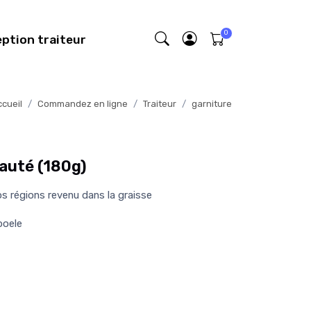
eption traiteur
cueil
Commandez en ligne
Traiteur
garniture
auté (180g)
s régions revenu dans la graisse
 poele