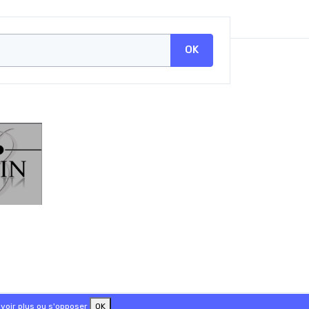
OK
voir plus ou s'opposer
OK