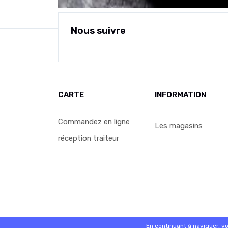
Nous suivre
CARTE
INFORMATION
Commandez en ligne
Les magasins
réception traiteur
© 2026 - Logiciel
SaasFood - Logiciel de gestion de 
En continuant à naviguer, v