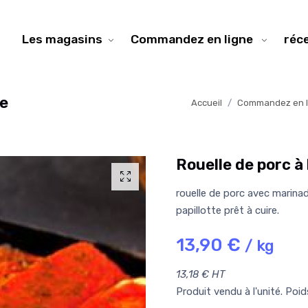
Les magasins
Commandez en ligne
réc
ue
Accueil
Commandez en l
Rouelle de porc à
rouelle de porc avec marina
papillotte prêt à cuire.
13,90 €
/ kg
13,18 € HT
Produit vendu à l'unité. Poi