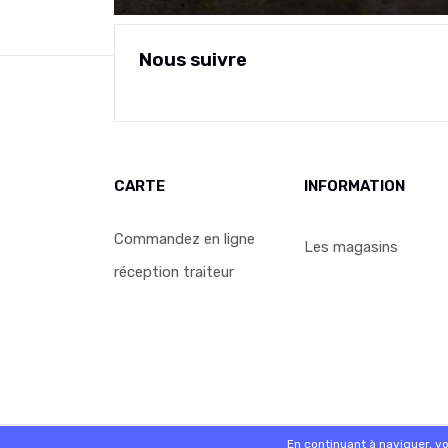
Nous suivre
CARTE
INFORMATION
Commandez en ligne
Les magasins
réception traiteur
© 2026 - Logiciel
SaasFood - Logiciel de gestion de 
En continuant à naviguer, v