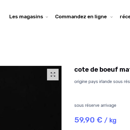
Les magasins
Commandez en ligne
réc
cote de boeuf ma
origine pays irlande sous ré
sous réserve arrivage
59,90 €
/ kg