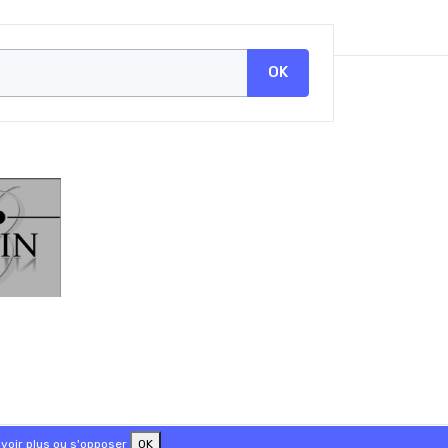
OK
voir plus ou s'opposer
OK