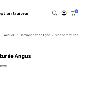
eption traiteur
Accueil
Commandez en ligne
viande maturée
turée Angus
serve