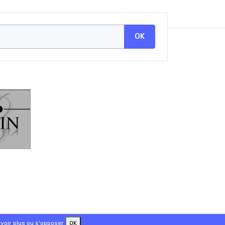
OK
voir plus ou s'opposer
OK