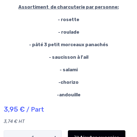
Assortiment de charcuterie par personne:
- rosette
- roulade
- pâté 3 petit morceaux panachés
- saucisson à l'ail
- salami
-chorizo
-andouille
3,95 €
/ Part
3,74 € HT