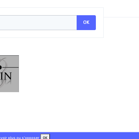
OK
voir plus ou s'opposer
OK