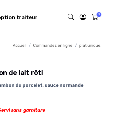
eption traiteur
Accueil
Commandez en ligne
plat unique.
n de lait rôti
jambon du porcelet, sauce normande
Servi sans garniture