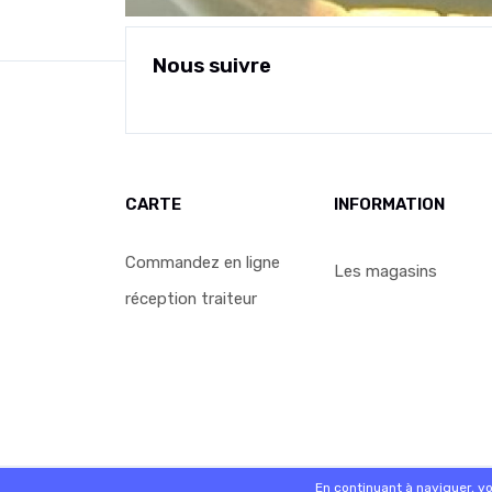
Nous suivre
CARTE
INFORMATION
Commandez en ligne
Les magasins
réception traiteur
© 2026 - Logiciel
SaasFood - Logiciel de gestion de 
En continuant à naviguer, v