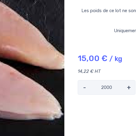
Les poids de ce lot ne son
Uniquemen
15,00 €
/ kg
14,22 € HT
-
+