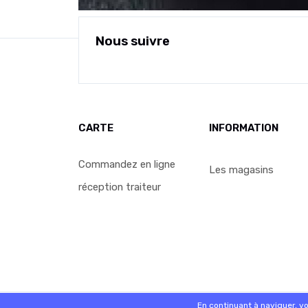
Nous suivre
CARTE
INFORMATION
Commandez en ligne
Les magasins
réception traiteur
© 2026 - Logiciel
SaasFood - Logiciel de gestion de 
En continuant à naviguer, v