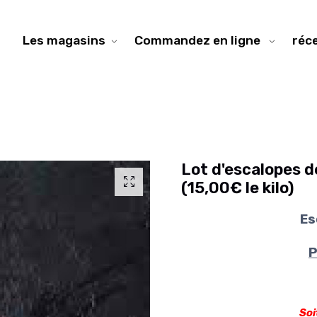
Les magasins
Commandez en ligne
réc
Lot d'escalopes d
(15,00€ le kilo)
Es
P
Soi