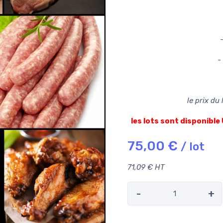
-
le prix du
les lots sont disponib
75,00 €
/ lot
71,09 € HT
-
+