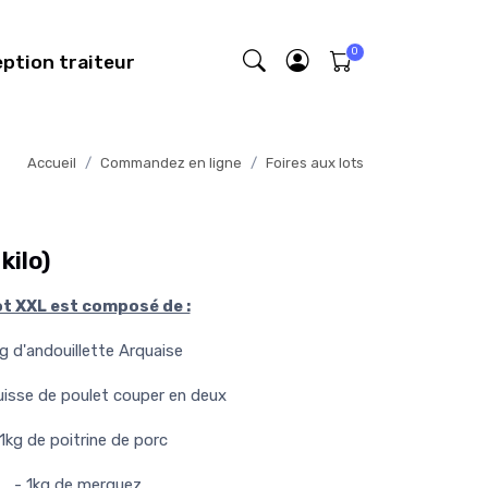
eption traiteur
Accueil
Commandez en ligne
Foires aux lots
kilo)
ot XXL est composé de :
kg d'andouillette Arquaise
cuisse de poulet couper en deux
 1kg de poitrine de porc
- 1kg de merguez