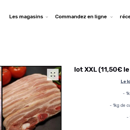
Les magasins
Commandez en ligne
réc
lot XXL (11,50€ le 
Le l
- 1
- 1kg de 
-