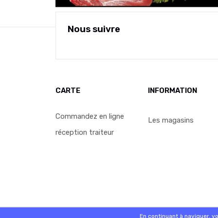
Nous suivre
CARTE
INFORMATION
Commandez en ligne
Les magasins
réception traiteur
© 2026 - Logiciel
SaasFood - Logiciel de gestion de 
En continuant à naviguer, v